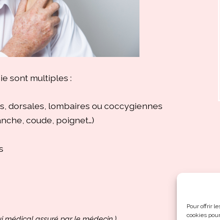
e sont multiples :
es, dorsales, lombaires ou coccygiennes
anche, coude, poignet…)
s
Pour offrir 
cookies pour
vi médical assuré par le médecin.)