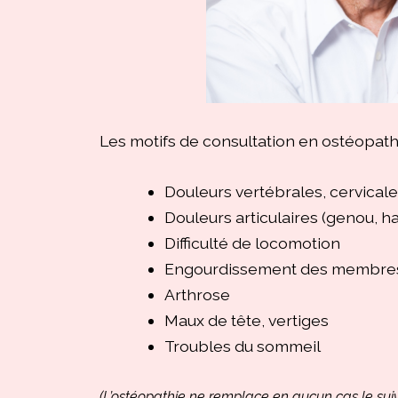
Les motifs de consultation en ostéopathi
Douleurs vertébrales, cervical
Douleurs articulaires (genou, h
Difficulté de locomotion
Engourdissement des membre
Arthrose
Maux de tête, vertiges
Troubles du sommeil
(L’ostéopathie ne remplace en aucun cas le sui