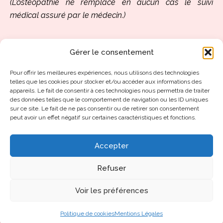
(L’ostéopathie ne remplace en aucun cas le suivi
médical assuré par le médecin.)
Découvrez aussi :
Gérer le consentement
Ostéopathie pour votre bébé
Pour offrir les meilleures expériences, nous utilisons des technologies
Ostéopathie pour votre enfant
telles que les cookies pour stocker et/ou accéder aux informations des
Ostéopathie chez l’adulte
appareils. Le fait de consentir à ces technologies nous permettra de traiter
des données telles que le comportement de navigation ou les ID uniques
Ostéopathie chez le sénior
sur ce site. Le fait de ne pas consentir ou de retirer son consentement
Ostéopathie chez le sportif
peut avoir un effet négatif sur certaines caractéristiques et fonctions.
Accepter
Refuser
Copyright © 2026 Ostéopathe Charlotte Tanguy -
Mentions légales
Voir les préférences
Politique de cookies
Mentions Légales